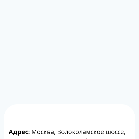
Адрес:
Москва, Волоколамское шоссе,
д.80, к.2 (заезд с Сосновой аллеи)
Режим работы:
с 9:00 до 20:00
Почта:
moscow@labpoisk.ru
Телефон:
+7 967 598 0252
Горячая линия:
+7-812-509-60-28
🔷 Принимаем только готовый материал.
Если вам требуется отбор биоматериала,
вы можете обратиться в клиники-
партнеры.