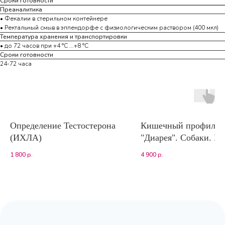
Сроки готовности
Преаналитика
• Фекалии в стерильном контейнере
• Ректальный смыв в эппендорфе с физиологическим раствором (400 мкл)
Температура хранения и транспортировки
• до 72 часов при +4 °С ...+8 °С
Сроки готовности
24-72 часа
Определение Тестостерона
Кишечный профиль
(ИХЛА)
"Диарея". Собаки. П
(парвовирус, коронав
1 800
р.
4 900
р.
чума плотоядных,
кампилобактериоз,
энторотоксин А Clost
perfringens, сальмоне