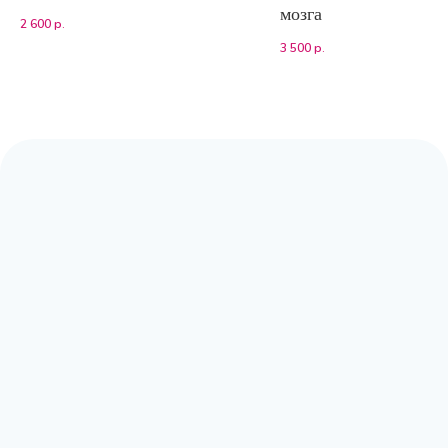
мозга
2 600
р.
3 500
р.
Адрес:
Москва, Волоколамское шоссе,
д.80, к.2 (заезд с Сосновой аллеи)
Режим работы:
с 9:00 до 20:00
Почта:
moscow@labpoisk.ru
Телефон:
+7 967 598 0252
Горячая линия:
+7-812-509-60-28
🔷 Принимаем только готовый материал.
Если вам требуется отбор биоматериала,
вы можете обратиться в клиники-
партнеры.