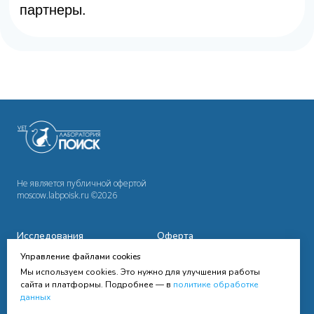
Не является публичной офертой
moscow.labpoisk.ru ©2026
Исследования
Оферта
Управление файлами cookies
Сотрудничество
Политика
конфиденциальности
Мы используем cookies. Это нужно для улучшения работы
Cправочная информация
сайта и платформы. Подробнее — в
политике обработке
данных
Контакты