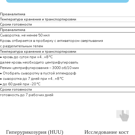
Преаналитика
Температура хранения и транспортировки
Сроки готовности
Преаналитика
Сыворотка, не менее 50 мкл
Кровь отбирается в пробирку с активатором свертывания
с разделительным гелем
Температура хранения и транспортировки
• кровь до суток при +4...+8 °С
далее кровь необходито центрифугировать
Режим центрифугирования – 3000 об/10 мин
• Отобрать сыворотку в пустой эппендорф
• сыворотка до 7 дней при +4...+8 °С
• до 60 дней при -20 °С
Сроки готовности
готовность до 7 рабочих дней
Гиперурикозурия (HUU)
Исследование костно