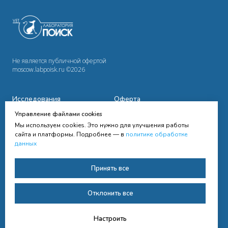
Не является публичной офертой
moscow.labpoisk.ru ©2026
Исследования
Оферта
Управление файлами cookies
Сотрудничество
Политика
конфиденциальности
Мы используем cookies. Это нужно для улучшения работы
Cправочная информация
сайта и платформы. Подробнее — в
политике обработке
данных
Контакты
Согласие на получение
Принять все
рассылки
Согласие на обработку
Отклонить все
персональных данных
Настроить