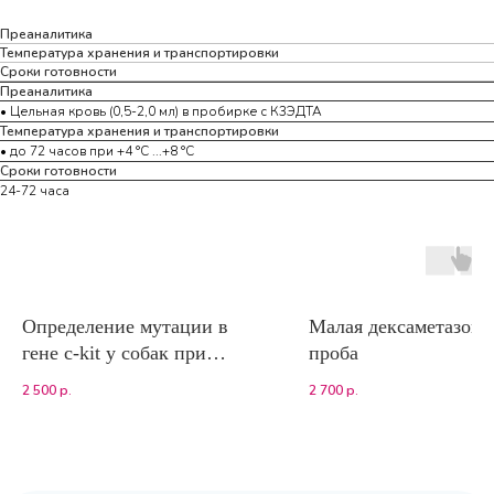
Преаналитика
Температура хранения и транспортировки
Сроки готовности
Преаналитика
• Цельная кровь (0,5-2,0 мл) в пробирке с К3ЭДТА
Температура хранения и транспортировки
• до 72 часов при +4 °С ...+8 °С
Сроки готовности
24-72 часа
Определение мутации в
Малая дексаметазоно
гене c-kit у собак при
проба
мастоцитоме (метод ПЦР)
2 500
р.
2 700
р.