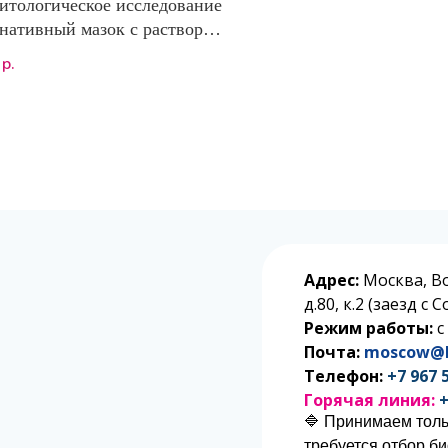
итологическое исследование
(нативный мазок с раствором
я, нативный мазок с
р.
логическим раствором
д флотации: раствор
ата цинка . Комплексное
дование, в том числе
ии / лямблиоз
Адрес:
Москва, В
д.80, к.2 (заезд с
Режим работы:
с
Почта:
moscow@l
Телефон:
+7 967 
Горячая линия:
+
🔷 Принимаем толь
требуется отбор б