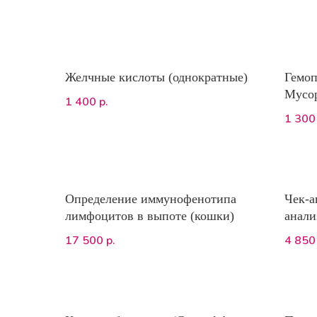
Желчные кислоты (однократные)
Гемоп
Mycop
1 400
р.
1 300
Определение иммунофенотипа
Чек-а
лимфоцитов в выпоте (кошки)
анали
биохи
17 500
4 850
р.
клини