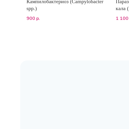
Кампилобактериоз (Campylobacter
Параз
spp.)
кала 
Люгол
900
1 100
р.
физио
,мето
сульф
иссле
лямбл