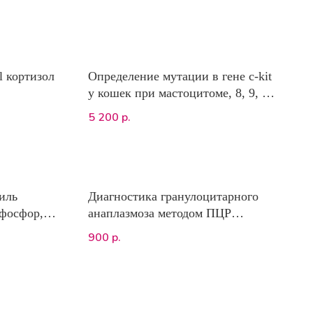
l кортизол
Определение мутации в гене c-kit
у кошек при мастоцитоме, 8, 9, 11
экзоны
5 200
р.
иль
Диагностика гранулоцитарного
 фосфор,
анаплазмоза методом ПЦР
(Anaplasma phagocytophilum)
900
р.