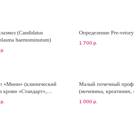
лазмоз (Сandidatus
Определение Pre-vetory
lasma haemominutum)
1 700
р.
р.
п «Мини» (клинический
Малый почечный проф
з крови «Стандарт»,
(мочевина, креатинин,
мия профиль «Поиск 1»,
калий)
1 000
р.
р.
ческий анализ мочи)