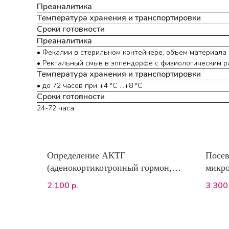
Преаналитика
Температура хранения и транспортировки
Сроки готовности
Преаналитика
• Фекалии в стерильном контейнере, объем материала
• Ректальный смыв в эппендорфе с физиологическим ра
Температура хранения и транспортировки
• до 72 часов при +4 °С ...+8 °С
Сроки готовности
24-72 часа
Определение АКТГ
Посев
(аденокортикотропный гормон,
микро
ИХЛА)
чувст
2 100
3 300
р.
антим