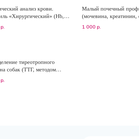
ческий анализ крови.
Малый почечный проф
ль «Хирургический» (Hb,
(мочевина, креатинин,
оличество эритроцитов,
калий)
1 000
р.
р.
цитов и тромбоцитов –
о автоматический подсчет)
еление тиреотропного
на собак (ТТГ, методом
офлюоресценции, Vcheck)
р.