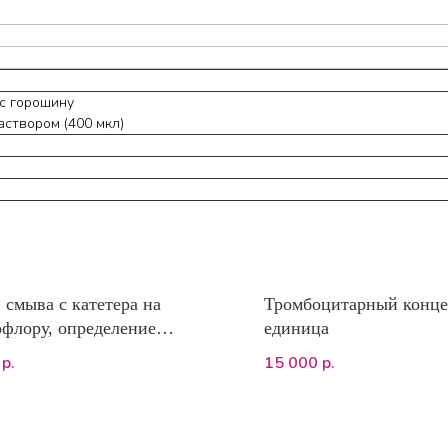
 с горошину
створом (400 мкл)
 смыва с катетера на
Тромбоцитарный конце
флору, определение
единица
вительности к
15 000
р.
р.
икробным препаратам