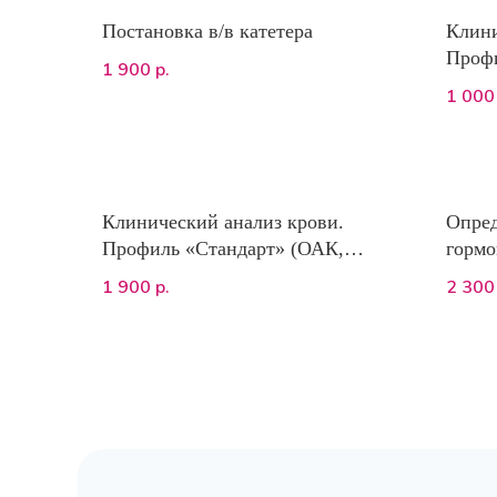
Постановка в/в катетера
Клини
Профи
1 900
р.
Ht, к
1 000
лейко
тольк
Клинический анализ крови.
Опред
Профиль «Стандарт» (ОАК,
гормо
морфология клеток)
иммун
1 900
2 300
р.