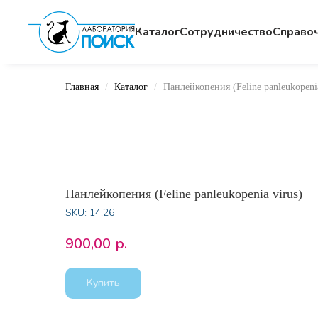
Каталог
Сотрудничество
Cправо
Главная
Каталог
Панлейкопения (Feline panleukopenia
Панлейкопения (Feline panleukopenia virus)
SKU:
14.26
900,00
р.
Купить