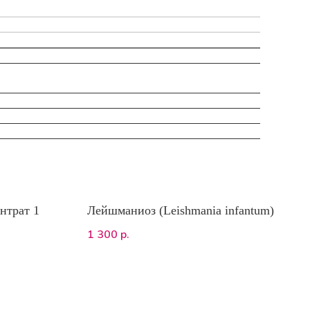
нтрат 1
Лейшманиоз (Leishmania infantum)
1 300
р.