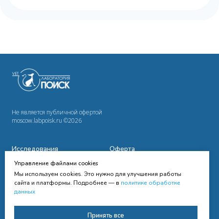
Не является публичной офертой
moscow.labpoisk.ru ©2026
Исследования
Оферта
Управление файлами cookies
Сотрудничество
Политика
конфиденциальности
Мы используем cookies. Это нужно для улучшения работы
Cправочная информация
сайта и платформы. Подробнее — в
политике обработке
данных
Контакты
Согласие на получение
Принять все
рассылки