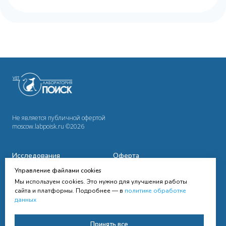
Не является публичной офертой
moscow.labpoisk.ru ©2026
Исследования
Оферта
Управление файлами cookies
Сотрудничество
Политика
конфиденциальности
Мы используем cookies. Это нужно для улучшения работы
Cправочная информация
сайта и платформы. Подробнее — в
политике обработке
данных
Контакты
Согласие на получение
Принять все