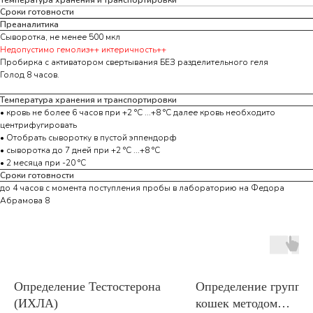
Сроки готовности
Преаналитика
Сыворотка, не менее 500 мкл
Недопустимо гемолиз++ иктеричность++
Пробирка с активатором свертывания БЕЗ разделительного геля
Голод 8 часов.
Температура хранения и транспортировки
• кровь не более 6 часов при +2 °С ...+8 °С далее кровь необходито
центрифугировать
• Отобрать сыворотку в пустой эппендорф
• сыворотка до 7 дней при +2 °С ...+8 °С
• 2 месяца при -20 °С
Сроки готовности
до 4 часов с момента поступления пробы в лабораторию на Федора
Абрамова 8
Определение Тестостерона
Определение групп к
(ИХЛА)
кошек методом