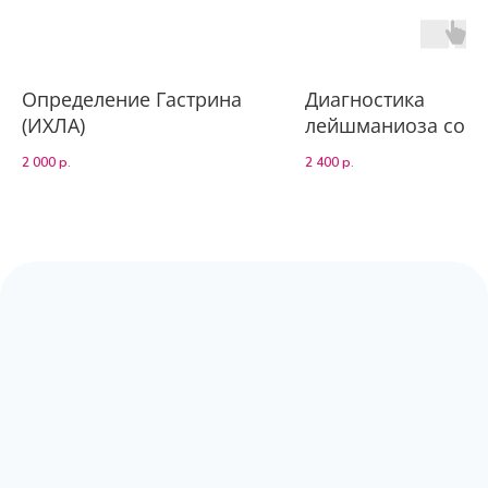
Определение Гастрина
Диагностика
(ИХЛА)
лейшманиоза соба
(определение уров
2 000
р.
2 400
р.
к Leishmania infan
ИФА
Адрес:
Москва, Волоколамское шоссе,
д.80, к.2 (заезд с Сосновой аллеи)
Режим работы:
с 9:00 до 20:00
Почта:
moscow@labpoisk.ru