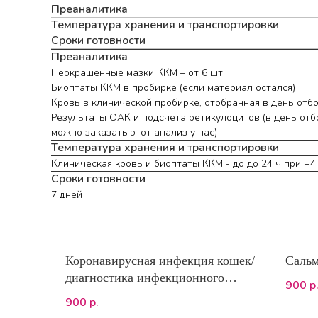
Преаналитика
Температура хранения и транспортировки
Сроки готовности
Преаналитика
Неокрашенные мазки ККМ – от 6 шт
Биоптаты ККМ в пробирке (если материал остался)
Кровь в клинической пробирке, отобранная в день отб
Результаты ОАК и подсчета ретикулоцитов (в день отб
можно заказать этот анализ у нас)
Температура хранения и транспортировки
Клиническая кровь и биоптаты ККМ - до до 24 ч при +
Сроки готовности
7 дней
Коронавирусная инфекция кошек/
Сальм
диагностика инфекционного
900
р
перитонита (наличие
900
р.
коронавируса) (Feline