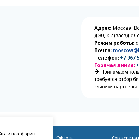
Адрес:
Москва, В
д.80, к.2 (заезд с
Режим работы:
с
Почта:
moscow@l
Телефон:
+7 967 
Горячая линия:
+
🔷 Принимаем толь
требуется отбор б
клиники-партнеры.
айта и платформы.
Исследования
Оферта
Согласие на