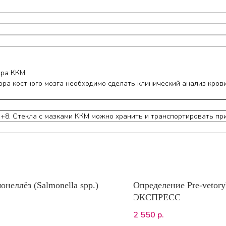
ора ККМ
ора костного мозга необходимо сделать клинический анализ крови
4 +8. Стекла с мазками ККМ можно хранить и транспортировать п
онеллёз (Salmonella spp.)
Определение Pre-vetory
ЭКСПРЕСС
.
2 550
р.