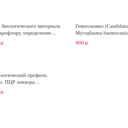
 биологического материала
Гемоплазмоз (Candidatu
крофлору, определение
Mycoplasma haemocanis
вительности к
900
р.
р.
микробным препаратам ОТ
/Рептилий/Лошадей
логический профиль.
и. ПЦР ликвора
навирус, токсоплазмоз,
р.
неллез (B. hensalae),
сный иммунодефицит,
ный лейкоз (стадия
рус))