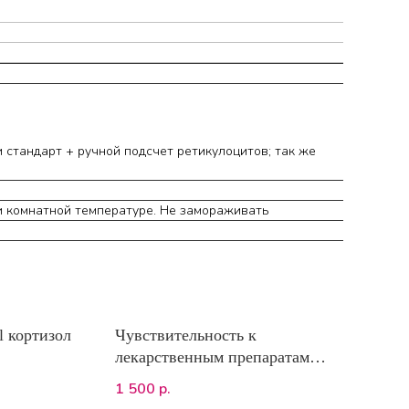
 стандарт + ручной подсчет ретикулоцитов; так же
ри комнатной температуре. Не замораживать
l кортизол
Чувствительность к
лекарственным препаратам
(MDR). ПЦР (ABCB1 вариант)
1 500
р.