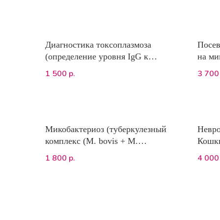
coronavirus/Feline infectious
peritonitis)
Диагностика токсоплазмоза
Посев
(определение уровня IgG к
на ми
Toxoplasma gondii) ИФА
чувст
1 500
3 700
р.
анти
ПТИЦ
Микобактериоз (туберкулезный
Невро
комплекс (M. bovis + M.
Кошк
tuberculosis) и нетуберкулезный
(коро
1 800
4 000
р.
комплекс MAC (M. avium, M.
барто
kansasii, M. fortuitum и др.))
виру
вирус
прови