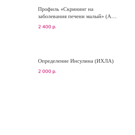
Профиль «Скрининг на
заболевания печени малый» (АЛТ,
ЩФ, общий билирубин,
2 400
р.
альбумин, желчные кислоты
однократные)
Определение Инсулина (ИХЛА)
2 000
р.