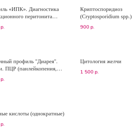
иль «ИПК». Диагностика
Криптоспоридиоз
ционного перитонита
(Cryptosporidium spp.)
 (общий билирубин, общий
900
р.
р.
, альбумин, соотношение
мин/глобулин, клинический
з крови профиль
дарт»)
ный профиль "Диарея".
Цитология желчи
. ПЦР (панлейкопения,
1 500
р.
отоксин А Clostridium
р.
ingens, сальмонеллез,
моноз кошек)
ые кислоты (однократные)
р.