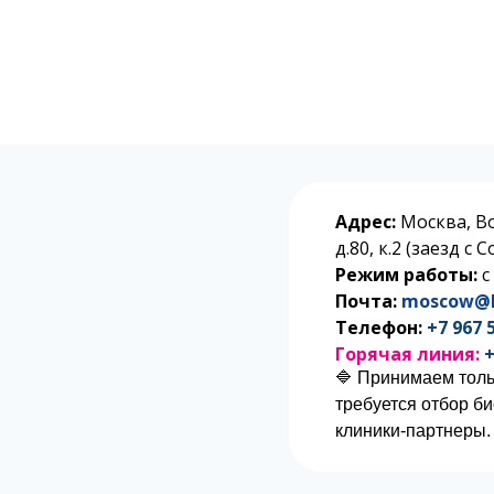
Адрес:
Москва, В
д.80, к.2 (заезд с
Режим работы:
с
Почта:
moscow@l
Телефон:
+7 967 
Горячая линия:
+
🔷 Принимаем толь
требуется отбор б
клиники-партнеры.