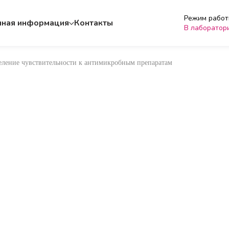
Режим работы
чная информация
Контакты
В лаборатор
еление чувствительности к антимикробным препаратам