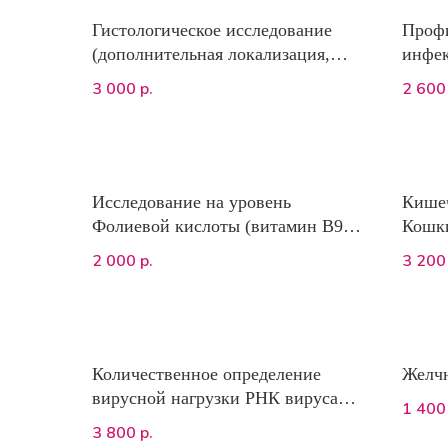
Гистологическое исследование
Проф
(дополнительная локализация,
инфек
при единовременной сдаче
кошек
3 000
2 600
р.
материала). Приготовление
белок
препаратов и описательная часть
альбу
анали
«Стан
Исследование на уровень
Кишеч
Фолиевой кислоты (витамин В9)
Кошки
(ИХЛА)
энтор
2 000
3 200
р.
perfr
трихо
Количественное определение
Желчн
вирусной нагрузки РНК вируса
1 400
лейкоза (FeLV)
3 800
р.