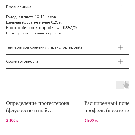
Преаналитика
Голодная диета 10-12 часов.
Цельная кровь, не менее 0,25 мл.
Кровь отбирается в пробирку с К3ЭДТА.
Недопустимо наличие сгустков.
Температура хранения и транспортировки
Сроки готовности
Определение прогестерона
Расширенный почеч
(флуоресцентный
профиль (креатинин,
иммуноанализ)
мочевина, альбумин,
2 100
р.
1 500
р.
натрий, калий, фосф
хлориды, ионизиров