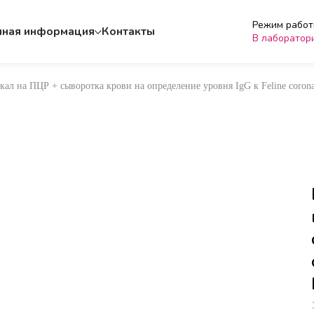
Режим работы
чная информация
Контакты
В лаборатор
кал на ПЦР + сыворотка крови на определение уровня IgG к Feline corona