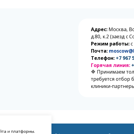
Адрес:
Москва, В
д.80, к.2 (заезд с
Режим работы:
с
Почта:
moscow@l
Телефон:
+7 967 
Горячая линия:
+
🔷 Принимаем тол
требуется отбор 
клиники-партнеры
айта и платформы.