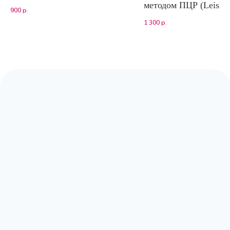
методом ПЦР (Leishm
900
р.
infantum)
1 300
р.
Адрес:
Москва, Волоколамское шоссе,
д.80, к.2 (заезд с Сосновой аллеи)
Режим работы:
с 9:00 до 20:00
Почта:
moscow@labpoisk.ru
Телефон:
+7 967 598 0252
Горячая линия:
+7-812-509-60-28
🔷 Принимаем только готовый материал.
Если вам требуется отбор биоматериала,
вы можете обратиться в клиники-
партнеры.