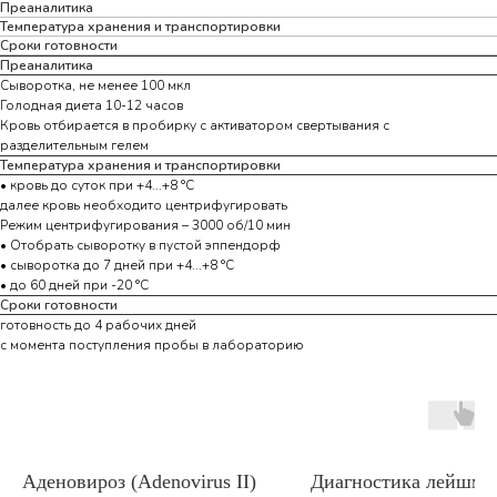
Преаналитика
Температура хранения и транспортировки
Сроки готовности
Преаналитика
Сыворотка, не менее 100 мкл
Голодная диета 10-12 часов
Кровь отбирается в пробирку с активатором свертывания с
разделительным гелем
Температура хранения и транспортировки
• кровь до суток при +4...+8 °С
далее кровь необходито центрифугировать
Режим центрифугирования – 3000 об/10 мин
• Отобрать сыворотку в пустой эппендорф
• сыворотка до 7 дней при +4...+8 °С
• до 60 дней при -20 °С
Сроки готовности
готовность до 4 рабочих дней
с момента поступления пробы в лабораторию
Аденовироз (Adenovirus II)
Диагностика лейшма