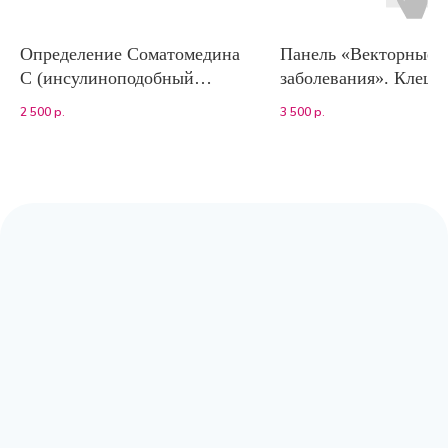
Определение Соматомедина
Панель «Векторные
С (инсулиноподобный
заболевания». Клещ:
фактор роста-1,
Babesia spp., Ehrlichia
2 500
р.
3 500
р.
ИФР-1,ИХЛА)
Anaplasma platys, An
phagocytophilium, Bor
burgdorferi sensu lato.
Адрес:
Москва, Волоколамское шоссе,
д.80, к.2 (заезд с Сосновой аллеи)
Режим работы:
с 9:00 до 20:00
Почта:
moscow@labpoisk.ru
Телефон:
+7 967 598 0252
Горячая линия:
+7-812-509-60-28
🔷 Принимаем только готовый материал.
Если вам требуется отбор биоматериала,
вы можете обратиться в клиники-
партнеры.