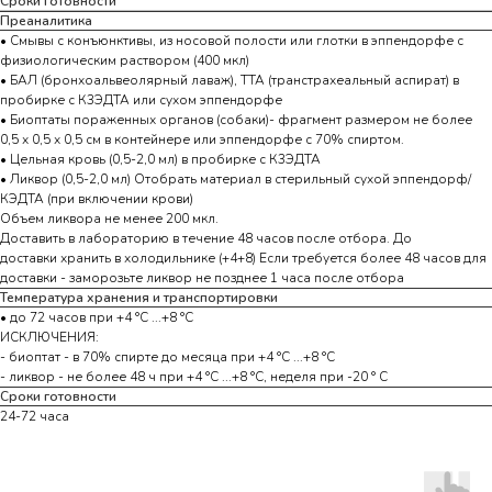
Сроки готовности
Преаналитика
• Смывы с конъюнктивы, из носовой полости или глотки в эппендорфе с
физиологическим раствором (400 мкл)
• БАЛ (бронхоальвеолярный лаваж), ТТА (транстрахеальный аспират) в
пробирке с К3ЭДТА или сухом эппендорфе
• Биоптаты пораженных органов (собаки)- фрагмент размером не более
0,5 х 0,5 х 0,5 см в контейнере или эппендорфе с 70% спиртом.
• Цельная кровь (0,5-2,0 мл) в пробирке с К3ЭДТА
• Ликвор (0,5-2,0 мл) Отобрать материал в стерильный сухой эппендорф/
КЭДТА (при включении крови)
Объем ликвора не менее 200 мкл.
Доставить в лабораторию в течение 48 часов после отбора. До
доставки хранить в холодильнике (+4+8) Если требуется более 48 часов для
доставки - заморозьте ликвор не позднее 1 часа после отбора
Температура хранения и транспортировки
• до 72 часов при +4 °С ...+8 °С
ИСКЛЮЧЕНИЯ:
- биоптат - в 70% спирте до месяца при +4 °С ...+8 °С
- ликвор - не более 48 ч при +4 °С ...+8 °С, неделя при -20 ° С
Сроки готовности
24-72 часа