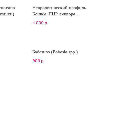
енотипа
Неврологический профиль.
(кошки)
Кошки. ПЦР ликвора
(коронавирус, токсоплазмоз,
4 000
р.
бартонеллез (B. hensalae),
вирусный иммунодефицит,
вирусный лейкоз (стадия
провирус))
Бабезиоз (Babesia spp.)
900
р.
атической
(Vcheck fPL
)