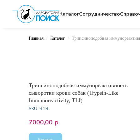
Каталог
Сотрудничество
Cправо
Главная
Каталог
Трипсиноподобная иммунореактивнос
Трипсиноподобная иммунореактивность
сыворотки крови собак (Trypsin-Like
Immunoreactivity, TLI)
SKU:
8.19
7000,00
р.
Купить