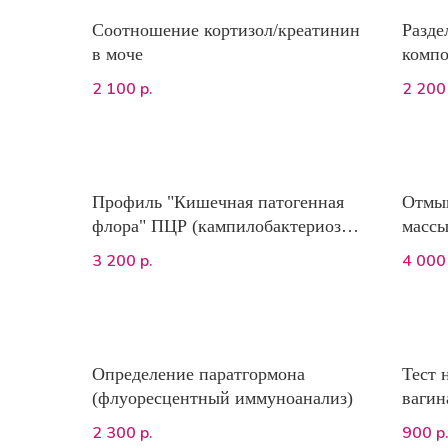
Соотношение кортизол/креатинин
Разде
в моче
компо
1 пак
2 100
2 200
р.
Профиль "Кишечная патогенная
Отмы
флора" ПЦР (кампилобактериоз,
массы
энтеротоксин А Clostridium
3 200
4 000
р.
perfringens, сальмонеллез,
веротоксин Escherichia coli)
Определение паратгормона
Тест 
(флуоресцентный иммуноанализ)
вагин
2 300
900
р.
р