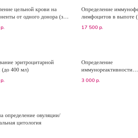
ление цельной крови на
Определение иммуноф
ненты от одного донора (за
лимфоцитов в выпоте 
ет)
17 500
р.
р.
вание эритроцитарной
Определение
 (до 400 мл)
иммунореактивности
специфической панкре
3 000
р.
р.
липазы собак и кошек 
и cPL, метод
иммунофлюоресценции
на определение овуляции/
альная цитология
.