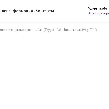
Режим работы
чная информация
Контакты
В лаборатор
ть сыворотки крови собак (Trypsin-Like Immunoreactivity, TLI)