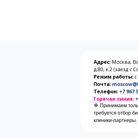
Адрес:
Москва, В
д.80, к.2 (заезд с
Режим работы:
с
Почта:
moscow@l
Телефон:
+7 967 
Горячая линия:
+
🔷 Принимаем толь
требуется отбор б
клиники-партнеры.