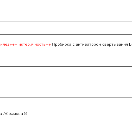
хилез+++ иктеричность++
Пробирка с активатором свертывания Б
а Абрамова 8