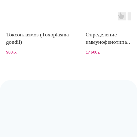
Токсоплазмоз (Toxoplasma
Определение
gondii)
иммунофенотипа
лимфоцитов в выпот
900
р.
17 500
р.
(кошки)
Адрес:
Москва, Волоколамское шоссе,
д.80, к.2 (заезд с Сосновой аллеи)
Режим работы:
с 9:00 до 20:00