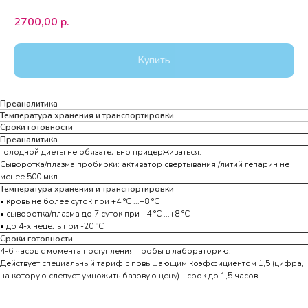
2700,00
р.
Купить
Преаналитика
Температура хранения и транспортировки
Сроки готовности
Преаналитика
голодной диеты не обязательно придерживаться.
Сыворотка/плазма пробирки: активатор свертывания /литий гепарин не
менее 500 мкл
Температура хранения и транспортировки
• кровь не более суток при +4 °С ...+8 °С
• сыворотка/плазма до 7 суток при +4 °С ...+8 °С
• до 4-х недель при -20 °С
Сроки готовности
4-6 часов с момента поступления пробы в лабораторию.
Действует специальный тариф с повышающим коэффициентом 1,5 (цифра,
на которую следует умножить базовую цену) - срок до 1,5 часов.