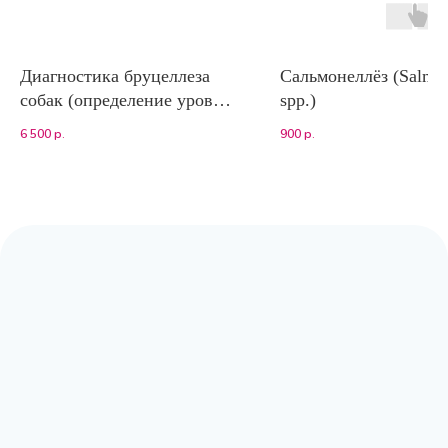
Диагностика бруцеллеза
Сальмонеллёз (Salmon
собак (определение уровня
spp.)
IgG к Brucella canis) нРИФ
6 500
р.
900
р.
Адрес:
Москва, Волоколамское шоссе,
д.80, к.2 (заезд с Сосновой аллеи)
Режим работы:
с 9:00 до 20:00
Почта:
moscow@labpoisk.ru
Телефон:
+7 967 598 0252
Горячая линия:
+7-812-509-60-28
🔷 Принимаем только готовый материал.
Если вам требуется отбор биоматериала,
вы можете обратиться в клиники-