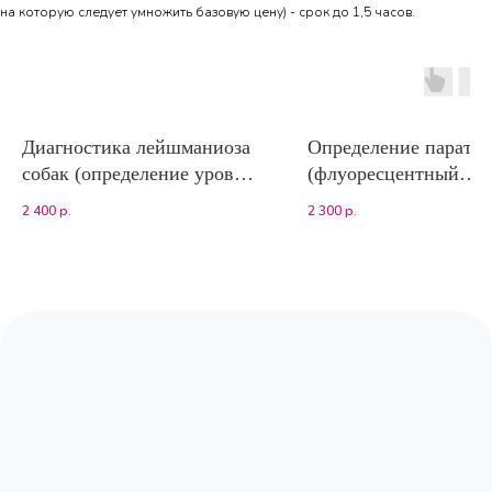
на которую следует умножить базовую цену) - срок до 1,5 часов.
Диагностика лейшманиоза
Определение паратг
собак (определение уровня
(флуоресцентный
IgG к Leishmania infantum)
иммуноанализ)
2 400
р.
2 300
р.
ИФА
Адрес:
Москва, Волоколамское шоссе,
д.80, к.2 (заезд с Сосновой аллеи)
Режим работы:
с 9:00 до 20:00
Почта:
moscow@labpoisk.ru
Телефон:
+7 967 598 0252
Горячая линия:
+7-812-509-60-28
🔷 Принимаем только готовый материал.