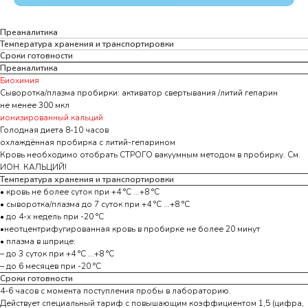
Преаналитика
Температура хранения и транспортировки
Сроки готовности
Преаналитика
Биохимия
Сыворотка/плазма пробирки: активатор свертывания /литий гепарин
не менее 300 мкл
ионизированный кальций
Голодная диета 8-10 часов
охлаждённая пробирка с литий-гепарином
Кровь необходимо отобрать СТРОГО вакуумным методом в пробирку. См.
ИОН. КАЛЬЦИЙ!
Температура хранения и транспортировки
• кровь не более суток при +4 °С ...+8 °С
• сыворотка/плазма до 7 суток при +4 °С ...+8 °С
• до 4-х недель при -20 °С
•неотцентрифугированная кровь в пробирке не более 20 минут
• плазма в шприце:
– до 3 суток при +4 °С ...+8 °С
– до 6 месяцев при -20 °С
Сроки готовности
4-6 часов с момента поступления пробы в лабораторию.
Действует специальный тариф с повышающим коэффициентом 1,5 (цифра,