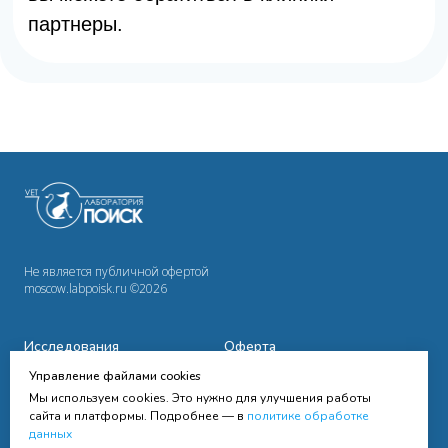
Не является публичной офертой
moscow.labpoisk.ru ©2026
Исследования
Оферта
Управление файлами cookies
Сотрудничество
Политика
конфиденциальности
Мы используем cookies. Это нужно для улучшения работы
Cправочная информация
сайта и платформы. Подробнее — в
политике обработке
данных