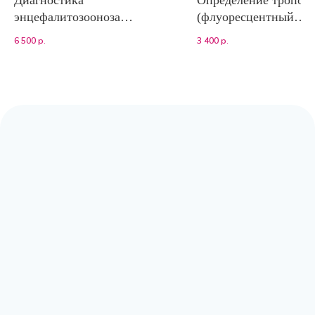
энцефалитозооноза
(флуоресцентный
кроликов (определение
иммуноанализ) ЭКС
6 500
р.
3 400
р.
уровня IgG к
Encephalitozoon cuniculi)
нРИФ
Адрес:
Москва, Волоколамское шоссе,
д.80, к.2 (заезд с Сосновой аллеи)
Режим работы:
с 9:00 до 20:00
Почта:
moscow@labpoisk.ru
Телефон:
+7 967 598 0252
Горячая линия:
+7-812-509-60-28
🔷 Принимаем только готовый материал.
Если вам требуется отбор биоматериала,
вы можете обратиться в клиники-
партнеры.