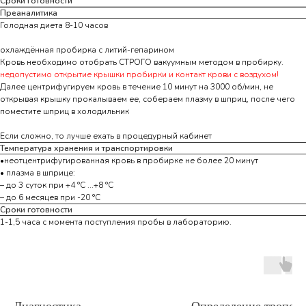
Сроки готовности
Преаналитика
Голодная диета 8-10 часов
охлаждённая пробирка с литий-гепарином
Кровь необходимо отобрать СТРОГО вакуумным методом в пробирку.
недопустимо открытие крышки пробирки и контакт крови с воздухом!
Далее центрифугируем кровь в течение 10 минут на 3000 об/мин, не
открывая крышку прокалываем ее, собераем плазму в шприц, после чего
поместите шприц в холодильник
Если сложно, то лучше ехать в процедурный кабинет
Температура хранения и транспортировки
•неотцентрифугированная кровь в пробирке не более 20 минут
• плазма в шприце:
– до 3 суток при +4 °С ...+8 °С
– до 6 месяцев при -20 °С
Сроки готовности
1-1,5 часа с момента поступления пробы в лабораторию.
Диагностика
Определение тропони