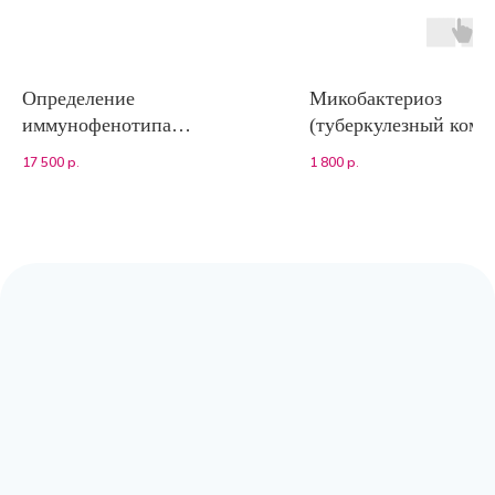
Определение
Микобактериоз
иммунофенотипа
(туберкулезный комп
лимфоцитов при
(M. bovis + M. tubercu
17 500
р.
1 800
р.
лимфоцитозе кошек
и нетуберкулезный
(диагностика ХЛЛ кошек)
комплекс MAC (M. a
M. kansasii, M. fortui
др.))
Адрес:
Москва, Волоколамское шоссе,
д.80, к.2 (заезд с Сосновой аллеи)
Режим работы:
с 9:00 до 20:00
Почта:
moscow@labpoisk.ru