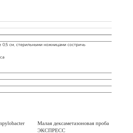
е 0,5 см, стерильными ножницами состричь
мса
pylobacter
Малая дексаметазоновая проба
ЭКСПРЕСС