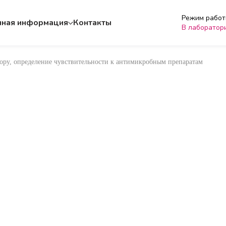
Режим работы
чная информация
Контакты
В лаборатор
лору, определение чувствительности к антимикробным препаратам