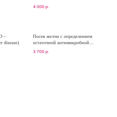
4 000
р.
D –
Посев желчи с определением
er disease)
остаточной антимикробной
активности (ОАА) на
3 700
р.
микрофлору, определение
чувствительности к
антимикробным препаратам
(минимум 1 мл желчи)