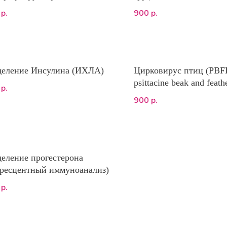
вительности к
900
р.
р.
микробным препаратам ОТ
/Рептилий/Лошадей
деление Инсулина (ИХЛА)
Цирковирус птиц (PBF
psittacine beak and feath
р.
900
р.
еление прогестерона
ресцентный иммуноанализ)
р.