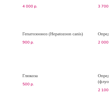
рецидивов и пр.
чувст
4 000
3 700
р.
анти
ПТИЦ
Гепатозооноз (Hepatozoon canis)
Опре
900
2 000
р.
Глюкоза
Опред
(флуо
500
р.
2 100