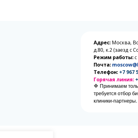
Адрес:
Москва, В
д.80, к.2 (заезд с
Режим работы:
с
Почта:
moscow@l
Телефон:
+7 967 
Горячая линия:
+
🔷 Принимаем толь
требуется отбор б
клиники-партнеры.