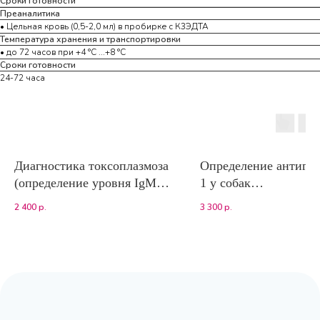
Сроки готовности
Преаналитика
• Цельная кровь (0,5-2,0 мл) в пробирке с К3ЭДТА
Температура хранения и транспортировки
• до 72 часов при +4 °С ...+8 °С
Сроки готовности
24-72 часа
Диагностика токсоплазмоза
Определение антиге
(определение уровня IgМ к
1 у собак
Toxoplasma gondii) ИФА
(иммунохроматограф
2 400
р.
3 300
р.
й анализ Lab. Test 
Alvedia)