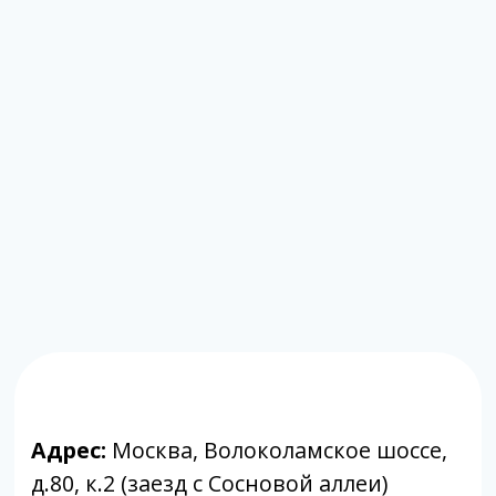
Адрес:
Москва, Волоколамское шоссе,
д.80, к.2 (заезд с Сосновой аллеи)
Режим работы:
с 9:00 до 20:00
Почта:
moscow@labpoisk.ru
Телефон:
+7 967 598 0252
Горячая линия:
+7-812-509-60-28
🔷 Принимаем только готовый материал.
Если вам требуется отбор биоматериала,
вы можете обратиться в клиники-
партнеры.