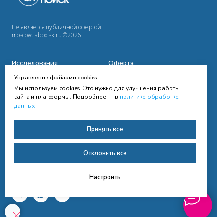
Не является публичной офертой
moscow.labpoisk.ru ©2026
Исследования
Оферта
Управление файлами cookies
Сотрудничество
Политика
конфиденциальности
Мы используем cookies. Это нужно для улучшения работы
Cправочная информация
сайта и платформы. Подробнее — в
политике обработке
данных
Контакты
Согласие на получение
Принять все
рассылки
Согласие на обработку
Отклонить все
персональных данных
Настроить