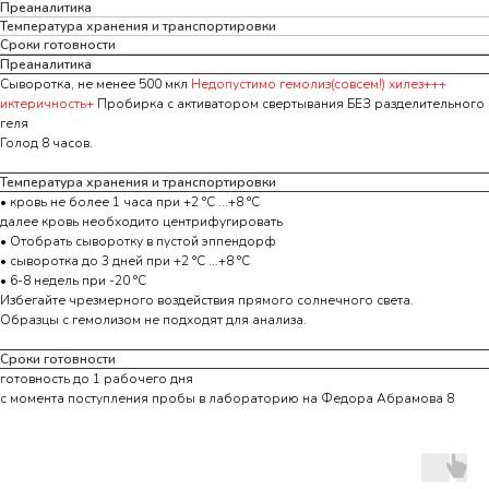
Преаналитика
Температура хранения и транспортировки
Сроки готовности
Преаналитика
Сыворотка, не менее 500 мкл
Недопустимо гемолиз(совсем!) хилез+++
иктеричность+
Пробирка с активатором свертывания БЕЗ разделительного
геля
Голод 8 часов.
Температура хранения и транспортировки
• кровь не более 1 часа при +2 °С ...+8 °С
далее кровь необходито центрифугировать
• Отобрать сыворотку в пустой эппендорф
• сыворотка до 3 дней при +2 °С ...+8 °С
• 6-8 недель при -20 °С
Избегайте чрезмерного воздействия прямого солнечного света.
Образцы с гемолизом не подходят для анализа.
Сроки готовности
готовность до 1 рабочего дня
с момента поступления пробы в лабораторию на Федора Абрамова 8