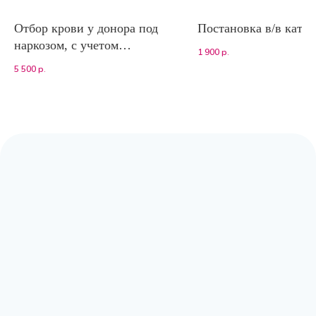
Отбор крови у донора под
Постановка в/в катет
наркозом, с учетом
1 900
р.
стоимости работы
5 500
р.
анестезиолога
Адрес:
Москва, Волоколамское шоссе,
д.80, к.2 (заезд с Сосновой аллеи)
Режим работы:
с 9:00 до 20:00
Почта:
moscow@labpoisk.ru
Телефон:
+7 967 598 0252
Горячая линия:
+7-812-509-60-28
🔷 Принимаем только готовый материал.
Если вам требуется отбор биоматериала,
вы можете обратиться в клиники-
партнеры.