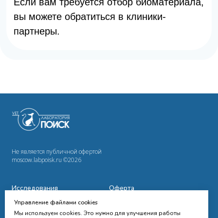
Не является публичной офертой
moscow.labpoisk.ru ©2026
Исследования
Оферта
Управление файлами cookies
Сотрудничество
Политика
конфиденциальности
Мы используем cookies. Это нужно для улучшения работы