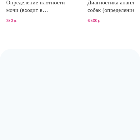
Определение плотности
Диагностика анаплаз
мочи (входит в
собак (определение 
клинический анализ мочи)
IgG к Anaplasma
250
р.
6 500
р.
phagocytophilum) нР
Адрес:
Москва, Волоколамское шоссе,
д.80, к.2 (заезд с Сосновой аллеи)
Режим работы:
с 9:00 до 20:00
Почта:
moscow@labpoisk.ru
Телефон:
+7 967 598 0252
Горячая линия:
+7-812-509-60-28
🔷 Принимаем только готовый материал.
Если вам требуется отбор биоматериала,
вы можете обратиться в клиники-
партнеры.