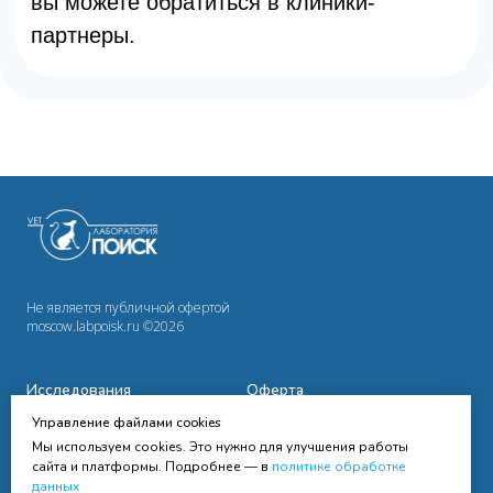
Не является публичной офертой
moscow.labpoisk.ru ©2026
Исследования
Оферта
Управление файлами cookies
Сотрудничество
Политика
конфиденциальности
Мы используем cookies. Это нужно для улучшения работы
Cправочная информация
сайта и платформы. Подробнее — в
политике обработке
данных