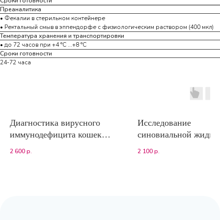
Сроки готовности
Преаналитика
• Фекалии в стерильном контейнере
• Ректальный смыв в эппендорфе с физиологическим раствором (400 мкл)
Температура хранения и транспортировки
• до 72 часов при +4 °С ...+8 °С
Сроки готовности
24-72 часа
Диагностика вирусного
Исследование
иммунодефицита кошек
синовиальной жидко
(определение уровня IgG к
2 600
р.
2 100
р.
FIV)