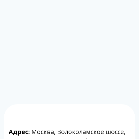
Адрес:
Москва, Волоколамское шоссе,
д.80, к.2 (заезд с Сосновой аллеи)
Режим работы:
с 9:00 до 20:00
Почта:
moscow@labpoisk.ru
Телефон:
+7 967 598 0252
Горячая линия:
+7-812-509-60-28
🔷 Принимаем только готовый материал.
Если вам требуется отбор биоматериала,
вы можете обратиться в клиники-
партнеры.