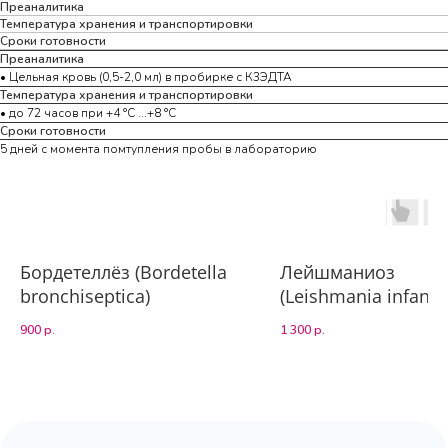
Преаналитика
Температура хранения и транспортировки
Сроки готовности
Преаналитика
• Цельная кровь (0,5-2,0 мл) в пробирке с К3ЭДТА
Температура хранения и транспортировки
• до 72 часов при +4 °С ...+8 °С
Сроки готовности
5 дней с момента помтупления пробы в лабораторию
Бордетеллёз (Bordetella
Лейшманиоз
bronchiseptica)
(Leishmania infant
900
р.
1 300
р.