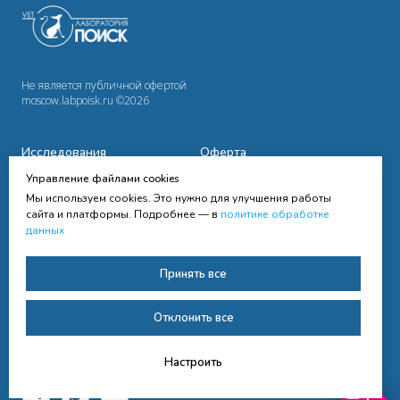
Не является публичной офертой
moscow.labpoisk.ru ©2026
Исследования
Оферта
Управление файлами cookies
Сотрудничество
Политика
конфиденциальности
Мы используем cookies. Это нужно для улучшения работы
Cправочная информация
сайта и платформы. Подробнее — в
политике обработке
данных
Контакты
Согласие на получение
Принять все
рассылки
Согласие на обработку
Отклонить все
персональных данных
Настроить