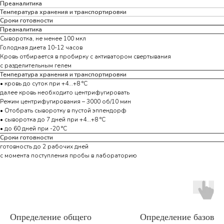
Преаналитика
Температура хранения и транспортировки
Сроки готовности
Преаналитика
Сыворотка, не менее 100 мкл
Голодная диета 10-12 часов
Кровь отбирается в пробирку с активатором свертывания
с разделительным гелем
Температура хранения и транспортировки
• кровь до суток при +4...+8 °С
далее кровь необходито центрифугировать
Режим центрифугирования – 3000 об/10 мин
• Отобрать сыворотку в пустой эппендорф
• сыворотка до 7 дней при +4...+8 °С
• до 60 дней при -20 °С
Сроки готовности
готовность до 2 рабочих дней
с момента поступления пробы в лабораторию
Определение общего
Определение базовог