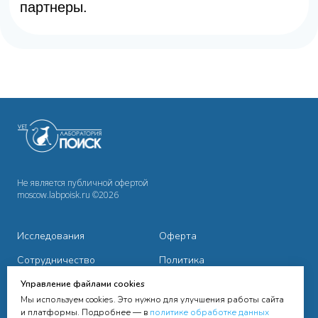
Не является публичной офертой
moscow.labpoisk.ru ©2026
Исследования
Оферта
Сотрудничество
Политика
конфиденциальности
Cправочная информация
Управление файлами cookies
Мы используем cookies. Это нужно для улучшения работы сайта
Контакты
и платформы. Подробнее — в
политике обработке данных