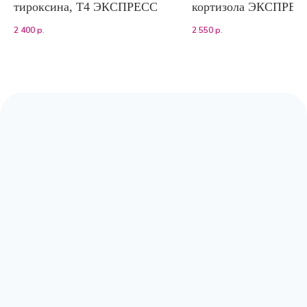
тироксина, Т4 ЭКСПРЕСС
кортизола ЭКСПРЕС
2 400
р.
2 550
р.
Адрес:
Москва, Волоколамское шоссе,
д.80, к.2 (заезд с Сосновой аллеи)
Режим работы:
с 9:00 до 20:00
Почта:
moscow@labpoisk.ru
Телефон:
+7 967 598 0252
Горячая линия:
+7-812-509-60-28
🔷 Принимаем только готовый материал.
Если вам требуется отбор биоматериала,
вы можете обратиться в клиники-
партнеры.