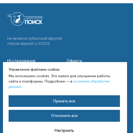
Не является публичной офертой
moscow.labpoisk.ru ©2026
Исследования
Оферта
Управление файлами cookies
Сотрудничество
Политика
Мы используем cookies. Это нужно для улучшения работы
конфиденциальности
Cправочная информация
сайта и платформы. Подробнее — в
политике обработке
данных
Контакты
Согласие на получение
Принять все
рассылки
Согласие на обработку
Отклонить все
персональных данных
Настроить