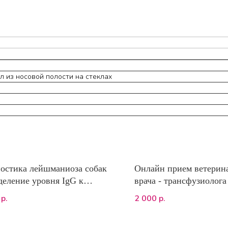
л из носовой полости на стеклах
остика лейшманиоза собак
Онлайн прием ветерин
деление уровня IgG к
врача - трансфузиолога
mania infantum) нРИФ
2 000
р.
р.