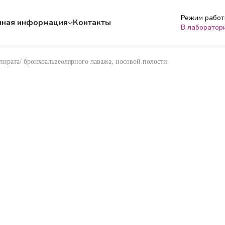
Режим работы
чная информация
Контакты
В лаборатор
пирата/ бронхоальвеолярного лаважа, носовой полости