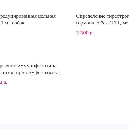
редуцированная цельная
Определение тиреотро
,1 мл собак
гормона собак (ТТГ, м
иммунофлюоресценции,
2 300
р.
деление иммунофенотипа
цитов при лимфоцитозе
 (диагностика ХЛЛ кошек)
0
р.