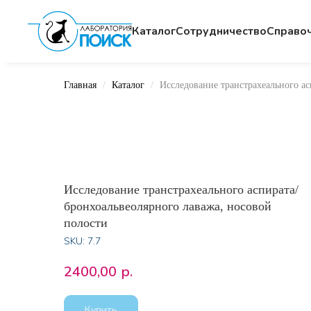
Каталог
Сотрудничество
Cправо
Главная
Каталог
Исследование транстрахеального ас
Исследование транстрахеального аспирата/
бронхоальвеолярного лаважа, носовой
полости
SKU:
7.7
2400,00
р.
Купить