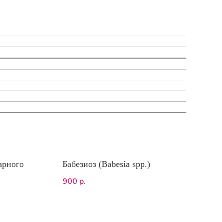
арного
Бабезиоз (Babesia spp.)
900
р.