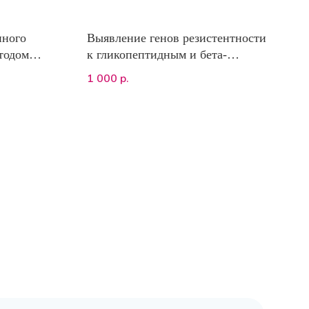
пного
Выявление генов резистентности
етодом
к гликопептидным и бета-
 Vcheck)
лактамным антибиотикам у
1 000
р.
бактерий методом ПЦР