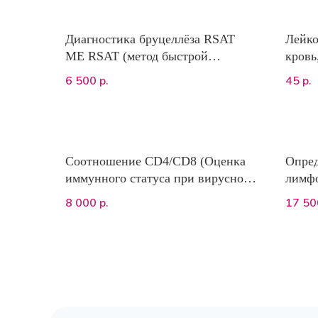
Диагностика бруцеллёза RSAT
Лейко
ME RSAT (метод быстрой
кровь
агглютинации на стекле, Rapid
6 500
45
р.
р.
Slide Agglutination Test-kit.
MegaRSAT BRUCELLA)
Соотношение CD4/CD8 (Оценка
Опре
иммунного статуса при вирусном
лимфо
иммунодефиците кошек) Метод:
кошек
8 000
17 50
р.
проточная цитометрия