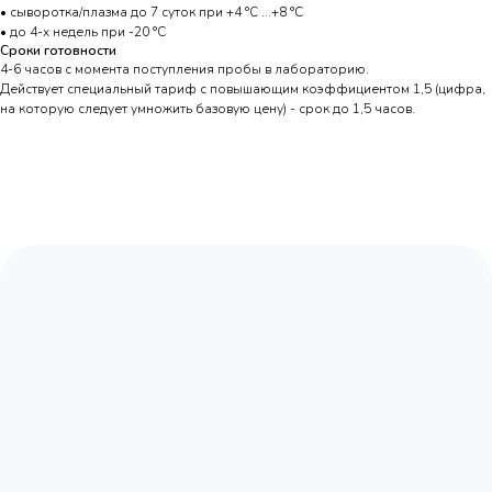
• сыворотка/плазма до 7 суток при +4 °С ...+8 °С
• до 4-х недель при -20 °С
Сроки готовности
4-6 часов с момента поступления пробы в лабораторию.
Действует специальный тариф с повышающим коэффициентом 1,5 (цифра,
на которую следует умножить базовую цену) - срок до 1,5 часов.
Адрес:
Москва, Волоколамское шоссе,
д.80, к.2 (заезд с Сосновой аллеи)
Режим работы:
с 9:00 до 20:00
Почта:
moscow@labpoisk.ru
Телефон:
+7 967 598 0252
Горячая линия:
+7-812-509-60-28
🔷 Принимаем только готовый материал.
Если вам требуется отбор биоматериала,
вы можете обратиться в клиники-