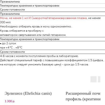
Преаналитика
Температура хранения и транспортировки
Сроки готовности
Преаналитика
Моча, не менее 1 мл И Сыворотка/гепаринизированная плазма
, не менее
300 мкл.
Необходимо отбирать кровь и мочу одномоментно.
Кровь отбирается в пробирку с
активатором свертывания или литий гепарином.
Температура хранения и транспортировки
• до 2 суток
при +4 °С ...+8 °С
Сроки готовности
4-6 часов с момента поступления пробы в лабораторию.
Действует специальный тариф с повышающим коэффициентом 1,5 (цифра,
на которую следует умножить базовую цену) - срок до 1,5 часов.
Эрлихиоз (Ehrlichia canis)
Расширенный почеч
профиль (креатинин,
1 300
р.
мочевина, альбумин,