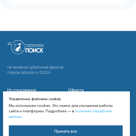
Не является публичной офертой
moscow.labpoisk.ru ©2026
Исследования
Оферта
Управление файлами cookies
Сотрудничество
Политика
конфиденциальности
Мы используем cookies. Это нужно для улучшения работы
Cправочная информация
сайта и платформы. Подробнее — в
политике обработке
данных
Контакты
Согласие на получение
Принять все
рассылки