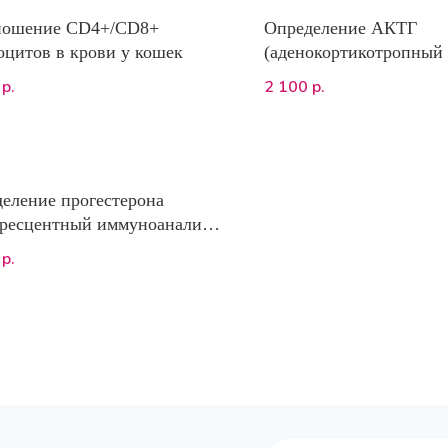
ношение CD4+/CD8+
Определение АКТГ
цитов в крови у кошек
(аденокортикотропный 
ИХЛА)
2 100
р.
р.
еление прогестерона
ресцентный иммуноанализ)
ПРЕСС
р.