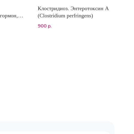
Клостридиоз. Энтеротоксин А
гормон,
(Clostridium perfringens)
900
р.