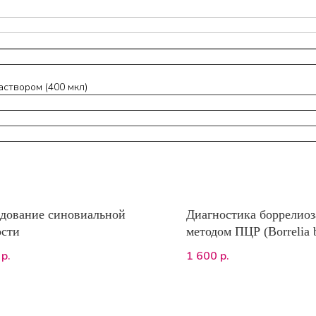
створом (400 мкл)
дование синовиальной
Диагностика боррелиоз
ости
методом ПЦР (Borrelia b
sensu lato)
1 600
р.
р.