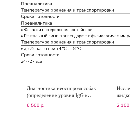
Преаналитика
Температура хранения и транспортировки
Сроки готовности
Преаналитика
• Фекалии в стерильном контейнере
• Ректальный смыв в эппендорфе с физиологическим ра
Температура хранения и транспортировки
• до 72 часов при +4 °С ...+8 °С
Сроки готовности
24-72 часа
Диагностика неоспороза собак
Иссле
(определение уровня IgG к
жидк
Neospora caninum) нРИФ
6 500
2 100
р.