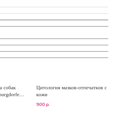
а собак
Цитология мазков-отпечатков с
urgdorferi
кожи
900
р.