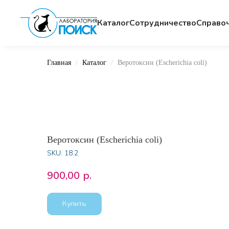
Каталог
Сотрудничество
Cправо
Главная
Каталог
Веротоксин (Escherichia coli)
Веротоксин (Escherichia coli)
SKU:
18.2
900,00
р.
Купить