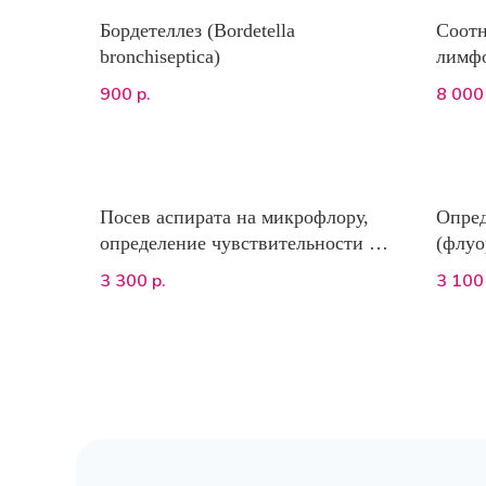
Бордетеллез (Bordetella
Соот
bronchiseptica)
лимфо
900
8 000
р.
Посев аспирата на микрофлору,
Опред
определение чувствительности к
(флуо
антимикробным препаратам
ЭКС
3 300
3 100
р.
(синовия, ликвор, содержимое
кисты, серомы, содержимое
абсцесса, аспират простаты,
аспират внутреннего/среднего
уха, аспират из пасух носа, БАЛ
(бронхоальвеолярный лаваж)