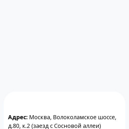
Адрес:
Москва, Волоколамское шоссе,
д.80, к.2 (заезд с Сосновой аллеи)
Режим работы:
с 9:00 до 20:00
Почта:
moscow@labpoisk.ru
Телефон:
+7 967 598 0252
Горячая линия:
+7-812-509-60-28
🔷 Принимаем только готовый материал.
Если вам требуется отбор биоматериала,
вы можете обратиться в клиники-
партнеры.