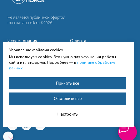
Не является публичной офертой
moscow.labpoisk.ru ©2026
Исследования
Оферта
Управление файлами cookies
Сотрудничество
Политика
конфиденциальности
Мы используем cookies. Это нужно для улучшения работы
Cправочная информация
сайта и платформы. Подробнее — в
политике обработке
данных
Контакты
Согласие на получение
Принять все
рассылки
Согласие на обработку
Отклонить все
персональных данных
Настроить