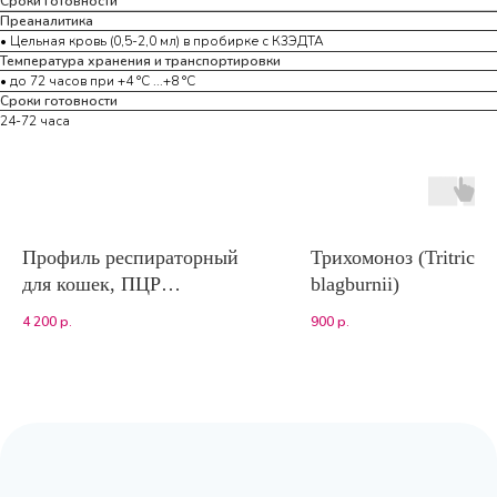
Сроки готовности
Преаналитика
• Цельная кровь (0,5-2,0 мл) в пробирке с К3ЭДТА
Температура хранения и транспортировки
• до 72 часов при +4 °С ...+8 °С
Сроки готовности
24-72 часа
Профиль респираторный
Трихомоноз (Tritrich
для кошек, ПЦР
blagburnii)
(калицивирус, герпесвирус,
4 200
р.
900
р.
хламидиоз, бордетеллез,
микоплазмоз)