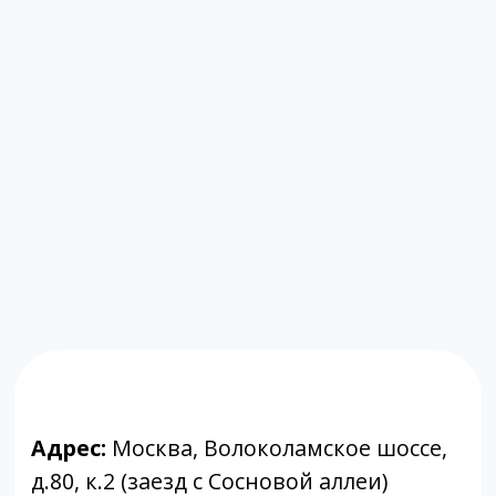
Горячая линия:
+7-812-509-60-28
🔷 Принимаем только готовый материал.
Если вам требуется отбор биоматериала,
вы можете обратиться в клиники-
партнеры.