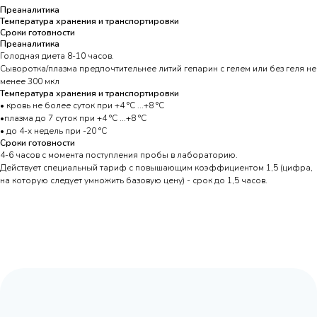
Преаналитика
Температура хранения и транспортировки
Сроки готовности
Преаналитика
Голодная диета 8-10 часов.
Сыворотка/плазма предпочтительнее литий гепарин с гелем или без геля не
менее 300 мкл
Температура хранения и транспортировки
• кровь не более суток при +4 °С ...+8 °С
•плазма до 7 суток при +4 °С ...+8 °С
• до 4-х недель при -20 °С
Сроки готовности
4-6 часов с момента поступления пробы в лабораторию.
Действует специальный тариф с повышающим коэффициентом 1,5 (цифра,
на которую следует умножить базовую цену) - срок до 1,5 часов.
Адрес:
Москва, Волоколамское шоссе,
д.80, к.2 (заезд с Сосновой аллеи)
Режим работы:
с 9:00 до 20:00
Почта:
moscow@labpoisk.ru
Телефон:
+7 967 598 0252