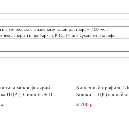
и в эппендорфе с физиологическим раствором (400 мкл)
льный аспират) в пробирке с К3ЭДТА или сухом эппендорфе
остика микрофилярий
Кишечный профиль "Ди
ом ПЦР (D. immitis + D.
Кошки. ПЦР (панлейко
)
энторотоксин А Clostri
3 200
р.
р.
perfringens, сальмонелл
трихомоноз кошек)