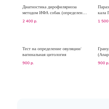
Диагностика дирофиляриоза
Параз
методом ИФА собак (определение
кала
антигена взрослой самки
(нати
2 400
1 500
р.
D.immitis)
Люгол
физио
метод
цинка
Цилю-
Тест на определение овуляции/
Грану
окраш
вагинальная цитология
(Anap
900
900
р.
р