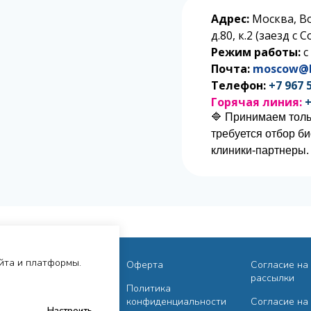
Адрес:
Москва, В
д.80, к.2 (заезд с
Режим работы:
с
Почта:
moscow@l
Телефон:
+7 967 
Горячая линия:
+
🔷 Принимаем толь
требуется отбор б
клиники-партнеры.
айта и платформы.
Исследования
Оферта
Согласие на
рассылки
Сотрудничество
Политика
конфиденциальности
Согласие на
Настроить