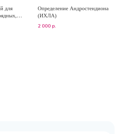
й для
Определение Андростендиона
оядных,
(ИХЛА)
новирус 2
2 000
р.
теллез,