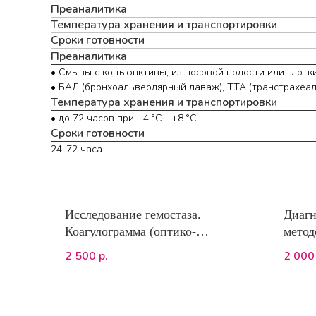
Преаналитика
Температура хранения и транспортировки
Сроки готовности
Преаналитика
• Смывы с конъюнктивы, из носовой полости или глотк
• БАЛ (бронхоальвеолярный лаваж), ТТА (транстрахеа
Температура хранения и транспортировки
• до 72 часов при +4 °С ...+8 °С
Сроки готовности
24-72 часа
Исследование гемостаза.
Диагн
Коагулограмма (оптико-
метод
механический метод, Destiny plus)
repens
2 500
2 000
р.