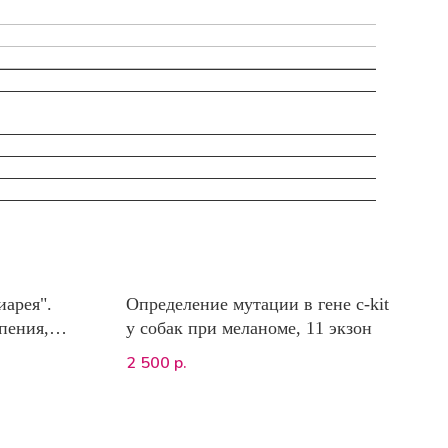
арея".
Определение мутации в гене c-kit
пения,
у собак при меланоме, 11 экзон
dium
2 500
р.
ез,