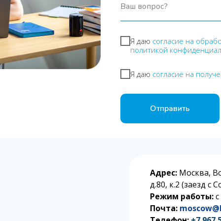
Ваш вопрос?
Я даю
согласие на обраб
политикой конфиденциа
Я даю
согласие на получ
Отправить
Адрес:
Москва, В
д.80, к.2 (заезд с
Режим работы:
с
Почта:
moscow@l
Телефон:
+7 967 