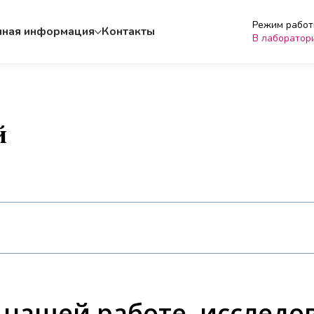
Режим работы
чная информация
Контакты
В лаборатор
й
о нашей работе, исслед