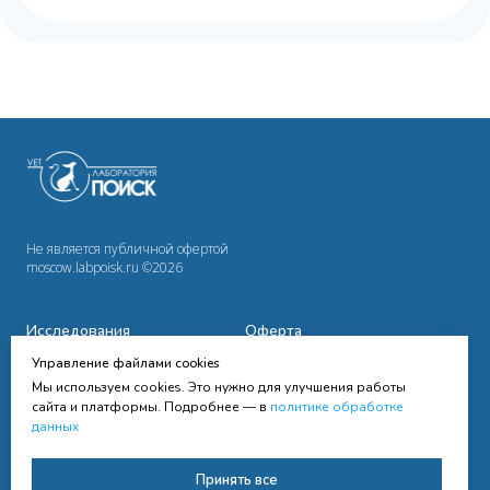
Не является публичной офертой
moscow.labpoisk.ru ©2026
Исследования
Оферта
Управление файлами cookies
Сотрудничество
Политика
конфиденциальности
Мы используем cookies. Это нужно для улучшения работы
Cправочная информация
сайта и платформы. Подробнее — в
политике обработке
данных
Контакты
Согласие на получение
Принять все
рассылки