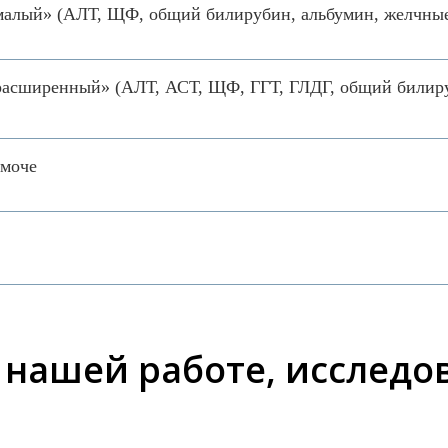
малый» (АЛТ, ЩФ, общий билирубин, альбумин, желчные
расширенный» (АЛТ, АСТ, ЩФ, ГГТ, ГЛДГ, общий билиру
 моче
о нашей работе, исслед