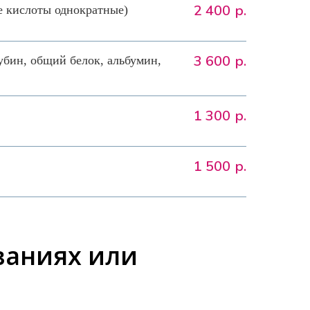
2 400
р.
 кислоты однократные)
3 600
р.
бин, общий белок, альбумин,
1 300
р.
1 500
р.
ованиях или