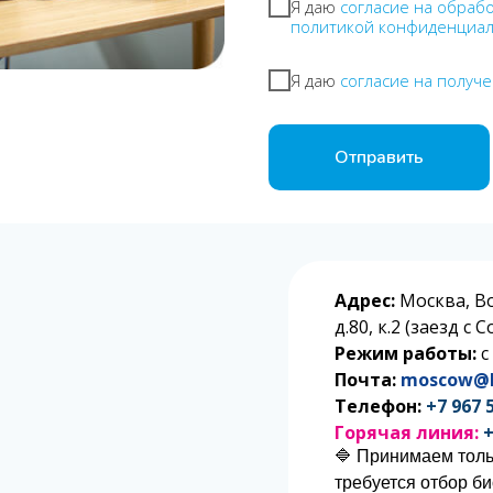
Я даю
согласие на обраб
политикой конфиденциа
Я даю
согласие на получ
Отправить
Адрес:
Москва, В
д.80, к.2 (заезд с
Режим работы:
с
Почта:
moscow@l
Телефон:
+7 967 
Горячая линия:
+
🔷 Принимаем толь
требуется отбор б